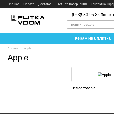
Перейти до основного контенту
Про нас
Оплата
Доставка
Обмін та повернення
Контактна інфо
(063)983-95-35
Передзв
Керамічна плитка
Головна
Apple
Apple
Немає товарів