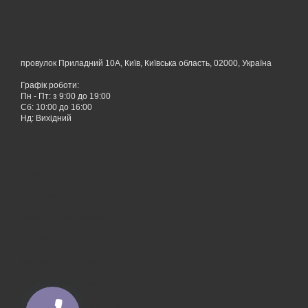
провулок Приладний 10А, Київ, Київська область, 02000, Україна
Графік роботи:
Пн - Пт: з 9:00 до 19:00
Сб: 10:00 до 16:00
Нд: Вихідний
Каталог
Оплата
Доставка
Обмін та повернення
Про нас
Контактна інформація
Політика конфіденційностіи
Договір публічної оферти