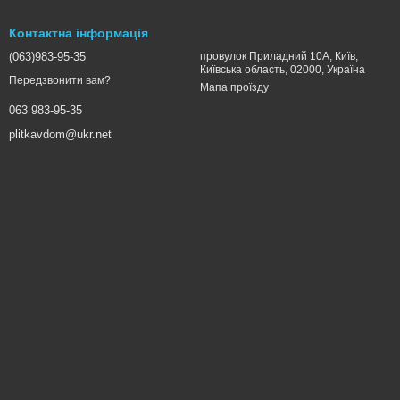
Контактна інформація
(063)983-95-35
провулок Приладний 10А, Київ,
Київська область, 02000, Україна
Передзвонити вам?
Мапа проїзду
063 983-95-35
plitkavdom@ukr.net