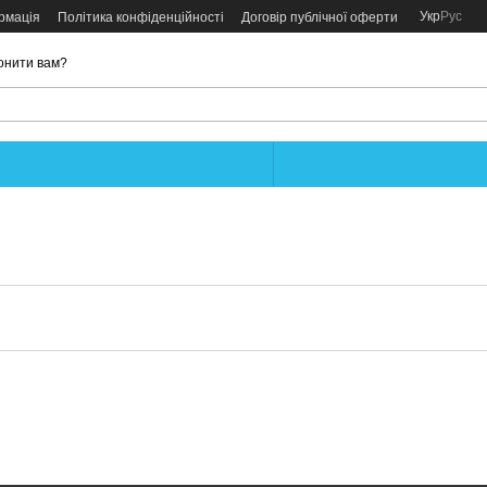
Укр
Рус
рмація
Політика конфіденційності
Договір публічної оферти
онити вам?