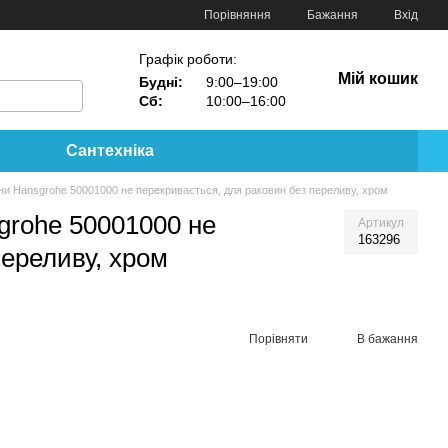
Порівняння
Бажання
Вхід
Графік роботи:
Мій кошик
Будні:
9:00–19:00
Сб:
10:00–16:00
Сантехніка
ни Hansgrohe 50001000 не перекривається, для раковин без переливу, хром
grohe 50001000 не
Артикул
163296
переливу, хром
Порівняти
В бажання