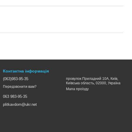
Контактна інформація
(063)983-95-35
провулок Приладний 10А, Київ,
Київська область, 02000, Україна
Передзвонити вам?
Мапа проїзду
063 983-95-35
plitkavdom@ukr.net