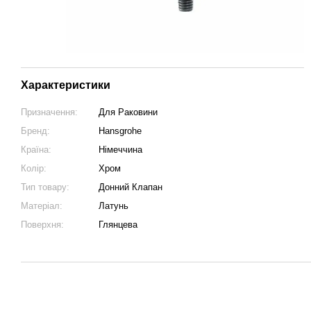
Характеристики
Призначення:
Для Раковини
Бренд:
Hansgrohe
Країна:
Німеччина
Колір:
Хром
Тип товару:
Донний Клапан
Матеріал:
Латунь
Поверхня:
Глянцева