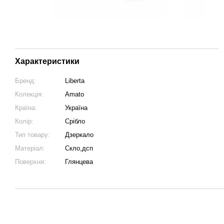
Характеристики
Бренд:
Liberta
Колекція:
Amato
Країна:
Україна
Колір:
Срібло
Тип товару:
Дзеркало
Матеріал:
Скло,дсп
Поверхня:
Глянцева