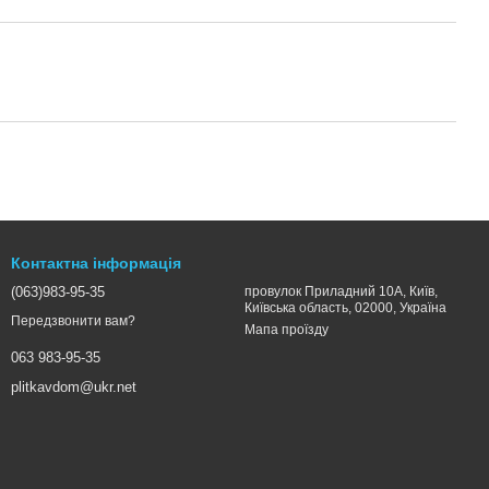
Контактна інформація
(063)983-95-35
провулок Приладний 10А, Київ,
Київська область, 02000, Україна
Передзвонити вам?
Мапа проїзду
063 983-95-35
plitkavdom@ukr.net