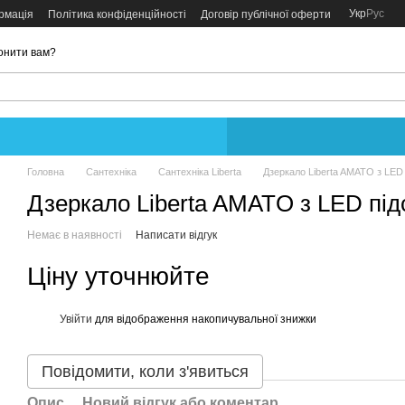
Укр
Рус
рмація
Політика конфіденційності
Договір публічної оферти
онити вам?
Головна
Сантехніка
Сантехніка Liberta
Дзеркало Liberta AMATO з LED
Дзеркало Liberta AMATO з LED пі
Немає в наявності
Написати відгук
Ціну уточнюйте
Увійти
для відображення накопичувальної знижки
%
Повідомити, коли з'явиться
Опис
Новий відгук або коментар