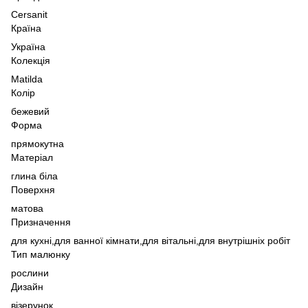
Cersanit
Країна
Україна
Колекція
Matilda
Колір
бежевий
Форма
прямокутна
Матеріал
глина біла
Поверхня
матова
Призначення
для кухні,
для ванної кімнати,
для вітальні,
для внутрішніх робіт
Тип малюнку
рослини
Дизайн
візерунок