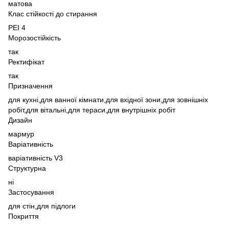
матова
Клас стійкості до стирання
PEI 4
Морозостійкість
так
Ректифікат
так
Призначення
для кухні,
для ванної кімнати,
для вхідної зони,
для зовнішніх
робіт,
для вітальні,
для тераси,
для внутрішніх робіт
Дизайн
мармур
Варіативність
варіативність V3
Структурна
ні
Застосування
для стін,
для підлоги
Покриття