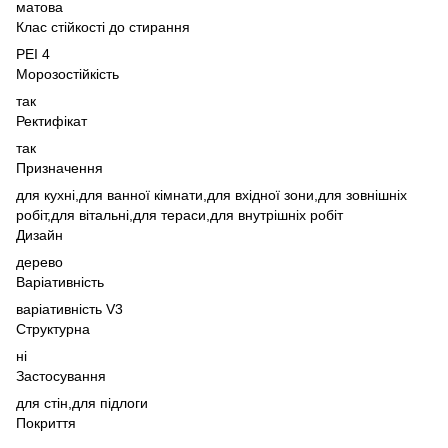
матова
Клас стійкості до стирання
PEI 4
Морозостійкість
так
Ректифікат
так
Призначення
для кухні,
для ванної кімнати,
для вхідної зони,
для зовнішніх
робіт,
для вітальні,
для тераси,
для внутрішніх робіт
Дизайн
дерево
Варіативність
варіативність V3
Структурна
ні
Застосування
для стін,
для підлоги
Покриття