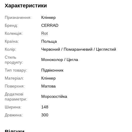
Характеристики
Призначення:
Клінкер
Бренд:
CERRAD
Колекція:
Rot
Країна:
Польща
Колір:
Червоний / Помаранчевий / Цеглястий
Стиль
Моноколор / Цегла
продукту:
Тип товару:
Підвіконник
Матеріал:
Клінкер
Поверхня:
Матова
Додаткові
Морозостійка
параметри:
Ширина:
148
Довжина:
300
Відгуки