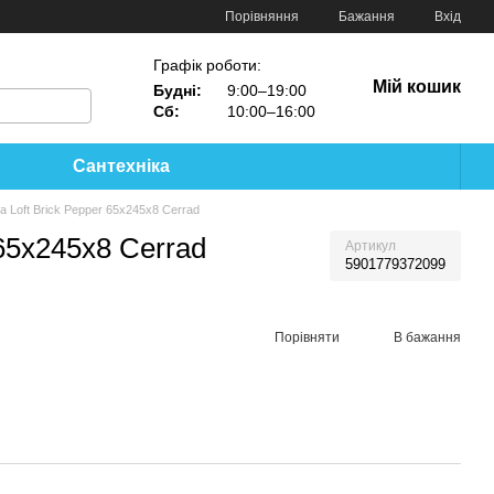
Порівняння
Бажання
Вхід
Графік роботи:
Мій кошик
Будні:
9:00–19:00
Сб:
10:00–16:00
Сантехніка
 Loft Brick Pepper 65x245x8 Cerrad
65x245x8 Cerrad
Артикул
5901779372099
Порівняти
В бажання