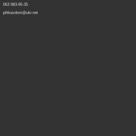
063 983-95-35
plitkavdom@ukr.net