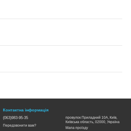
Контактна інформація
(063)983-95-35
провулок Приладний 10А, Київ,
Київська область, 02000, Україна
Передзвонити вам?
Мапа проїзду