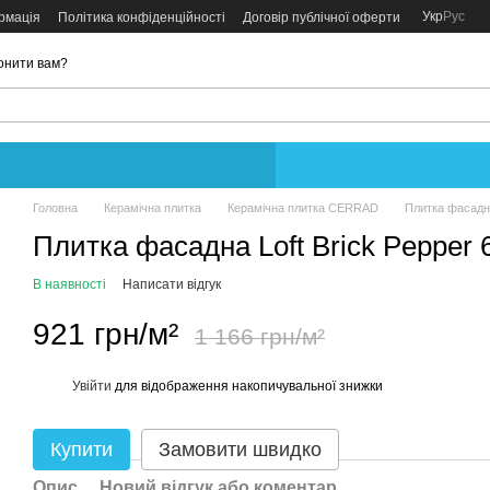
Укр
Рус
рмація
Політика конфіденційності
Договір публічної оферти
онити вам?
Головна
Керамічна плитка
Керамічна плитка CERRAD
Плитка фасадна
Плитка фасадна Loft Brick Pepper 
В наявності
Написати відгук
921 грн/м²
1 166 грн/м²
Увійти
для відображення накопичувальної знижки
%
Купити
Замовити швидко
Опис
Новий відгук або коментар