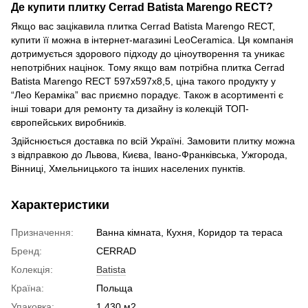
Де купити плитку Cerrad Batista Marengo RECT?
Якщо вас зацікавила плитка Cerrad Batista Marengo RECT,
купити її можна в інтернет-магазині LeoCeramica. Ця компанія
дотримується здорового підходу до ціноутворення та уникає
непотрібних націнок. Тому якщо вам потрібна плитка Cerrad
Batista Marengo RECT 597x597x8,5, ціна такого продукту у
“Лео Кераміка” вас приємно порадує. Також в асортименті є
інші товари для ремонту та дизайну із колекцій ТОП-
європейських виробників.
Здійснюється доставка по всій Україні. Замовити плитку можна
з відправкою до Львова, Києва, Івано-Франківська, Ужгорода,
Вінниці, Хмельницького та інших населених пунктів.
Характеристики
Призначення:
Ванна кімната, Кухня, Коридор та тераса
Бренд:
CERRAD
Колекція:
Batista
Країна:
Польща
Упаковка:
1.430 м2