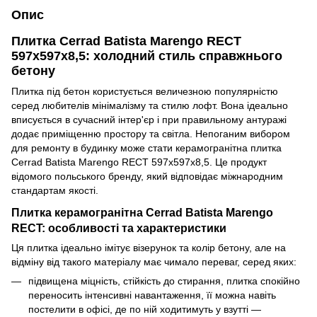
Опис
Плитка Cerrad Batista Marengo RECT
597x597x8,5: холодний стиль справжнього
бетону
Плитка під бетон користується величезною популярністю
серед любителів мінімалізму та стилю лофт. Вона ідеально
вписується в сучасний інтер'єр і при правильному антуражі
додає приміщенню простору та світла. Непоганим вибором
для ремонту в будинку може стати керамогранітна плитка
Cerrad Batista Marengo RECT 597x597x8,5. Це продукт
відомого польського бренду, який відповідає міжнародним
стандартам якості.
Плитка керамогранітна Cerrad Batista Marengo
RECT: особливості та характеристики
Ця плитка ідеально імітує візерунок та колір бетону, але на
відміну від такого матеріалу має чимало переваг, серед яких:
підвищена міцність, стійкість до стирання, плитка спокійно
переносить інтенсивні навантаження, її можна навіть
постелити в офісі, де по ній ходитимуть у взутті —