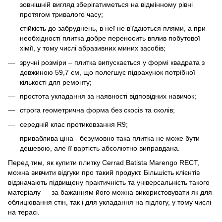
зовнішній вигляд зберігатиметься на відмінному рівні
протягом тривалого часу;
стійкість до забруднень, в неї не в'їдаються плями, а при
необхідності плитка добре переносить вплив побутової
хімії, у тому числі абразивних миних засобів;
зручні розміри – плитка випускається у формі квадрата з
довжиною 59,7 см, що полегшує підрахунок потрібної
кількості для ремонту;
простота укладання за наявності відповідних навичок;
строга геометрична форма без скосів та сколів;
середній клас протиковзання R9;
приваблива ціна - безумовно така плитка не може бути
дешевою, але її вартість абсолютно виправдана.
Перед тим, як купити плитку Cerrad Batista Marengo RECT,
можна вивчити відгуки про такий продукт. Більшість клієнтів
відзначають підвищену практичність та універсальність такого
матеріалу — за бажанням його можна використовувати як для
облицювання стін, так і для укладання на підлогу, у тому числі
на терасі.