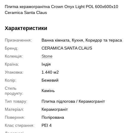
Плитка керамогранітна Crown Onyx Light POL 600x600x10
Ceramiсa Santa Claus
Характеристики
Призначення:
Ванна кімната, Кухня, Коридор та тераса
Бренд:
CERAMICA SANTA CLAUS
Колекція:
Stone
Країна:
Індія
Упаковка:
1.440 м2
Колір:
Бежевий
Стиль
Камінь
продукту:
Тип товару:
Плитка підлогова / Керамограніт
Матеріал:
Керамограніт
Поверхня:
Полірована
Клас стирання:
PEI 4