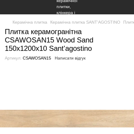
Керамічна плитка
Керамічна плитка SANT'AGOSTINO
Плит
Плитка керамогранітна
CSAWOSAN15 Wood Sand
150x1200x10 Sant'agostino
Артикул:
CSAWOSAN15
Написати відгук