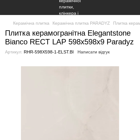
Керамічна плитка
Керамічна плитка PARADYZ
Плитка кера
Плитка керамогранітна Elegantstone
Bianco RECT LAP 598x598x9 Paradyz
Артикул:
RHR-598X598-1-ELST.BI
Написати відгук