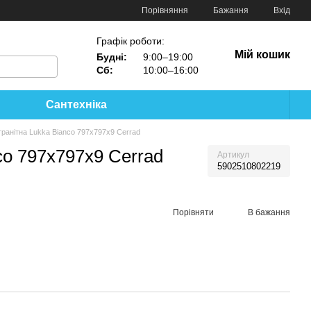
Порівняння
Бажання
Вхід
Графік роботи:
Мій кошик
Будні:
9:00–19:00
Сб:
10:00–16:00
Сантехніка
ранітна Lukka Bianco 797x797x9 Cerrad
co 797x797x9 Cerrad
Артикул
5902510802219
Порівняти
В бажання