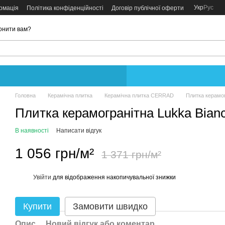
Укр
Рус
рмація
Політика конфіденційності
Договір публічної оферти
онити вам?
Головна
Керамічна плитка
Керамічна плитка CERRAD
Плитка керамог
Плитка керамогранітна Lukka Bian
В наявності
Написати відгук
1 056 грн/м²
1 371 грн/м²
Увійти
для відображення накопичувальної знижки
%
Купити
Замовити швидко
Опис
Новий відгук або коментар