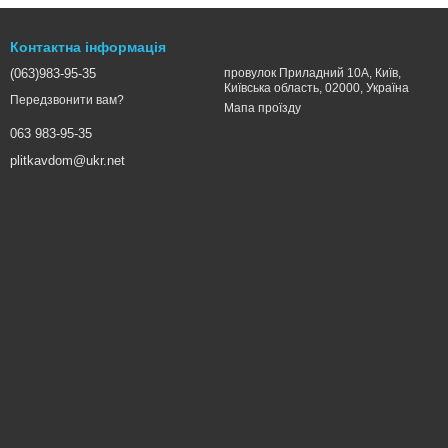
Контактна інформація
(063)983-95-35
провулок Приладний 10А, Київ,
Київська область, 02000, Україна
Передзвонити вам?
Мапа проїзду
063 983-95-35
plitkavdom@ukr.net