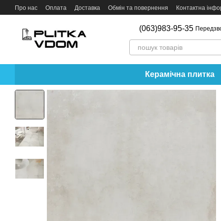
Перейти до основного контенту
Про нас
Оплата
Доставка
Обмін та повернення
Контактна інфо
(063)983-95-35
Передзв
Керамічна плитка