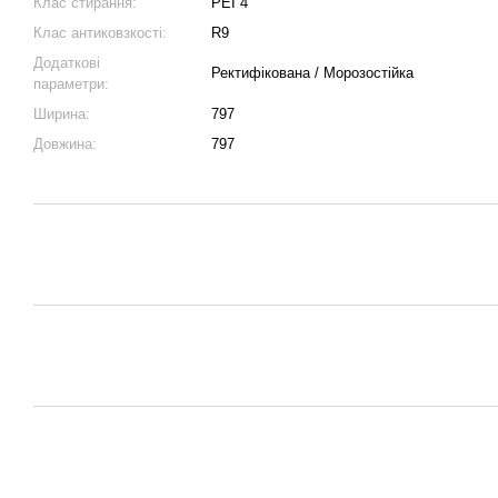
Клас стирання:
PEI 4
Клас антиковзкості:
R9
Додаткові
Ректифікована / Морозостійка
параметри:
Ширина:
797
Довжина:
797