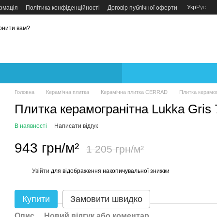
Укр
Рус
рмація
Політика конфіденційності
Договір публічної оферти
онити вам?
Головна
Керамічна плитка
Керамічна плитка CERRAD
Плитка керамог
Плитка керамогранітна Lukka Gris
В наявності
Написати відгук
943 грн/м²
1 205 грн/м²
Увійти
для відображення накопичувальної знижки
%
Купити
Замовити швидко
Опис
Новий відгук або коментар