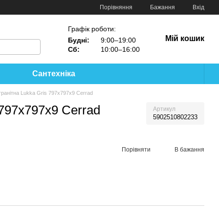
Порівняння
Бажання
Вхід
Графік роботи:
Мій кошик
Будні:
9:00–19:00
Сб:
10:00–16:00
Сантехніка
ранітна Lukka Gris 797x797x9 Cerrad
 797x797x9 Cerrad
Артикул
5902510802233
Порівняти
В бажання