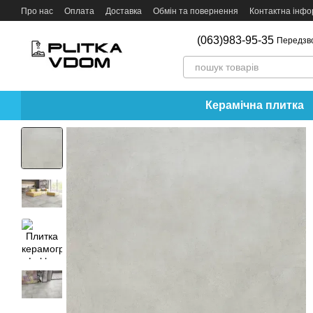
Перейти до основного контенту
Про нас
Оплата
Доставка
Обмін та повернення
Контактна інфо
(063)983-95-35
Передзв
Керамічна плитка