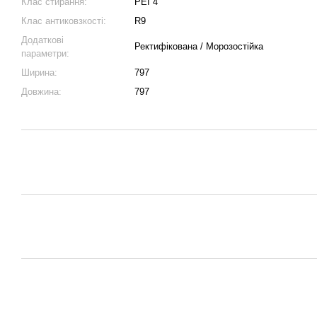
Клас стирання:
PEI 4
Клас антиковзкості:
R9
Додаткові
Ректифікована / Морозостійка
параметри:
Ширина:
797
Довжина:
797