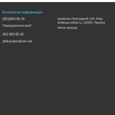
Контактна інформація
(063)983-95-35
провулок Приладний 10А, Київ,
Київська область, 02000, Україна
Передзвонити вам?
Мапа проїзду
063 983-95-35
plitkavdom@ukr.net