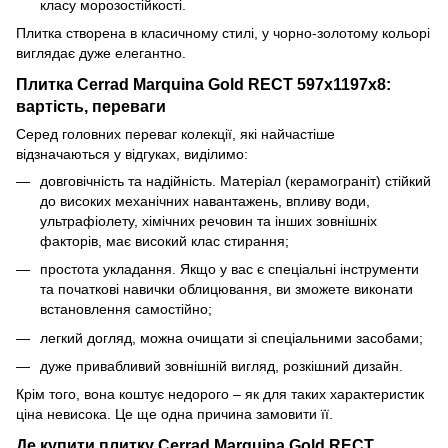
класу морозостійкості.
Плитка створена в класичному стилі, у чорно-золотому кольорі
виглядає дуже елегантно.
Плитка Cerrad Marquina Gold RECT 597x1197x8:
вартість, переваги
Серед головних переваг колекції, які найчастіше
відзначаються у відгуках, виділимо:
довговічність та надійність. Матеріал (керамограніт) стійкий
до високих механічних навантажень, впливу води,
ультрафіолету, хімічних речовин та інших зовнішніх
факторів, має високий клас стирання;
простота укладання. Якщо у вас є спеціальні інструменти
та початкові навички облицювання, ви зможете виконати
встановлення самостійно;
легкий догляд, можна очищати зі спеціальними засобами;
дуже привабливий зовнішній вигляд, розкішний дизайн.
Крім того, вона коштує недорого – як для таких характеристик
ціна невисока. Це ще одна причина замовити її.
Де купити плитку Cerrad Marquina Gold RECT