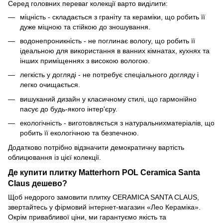
Серед головних переваг колекції варто виділити:
міцність - складається з граніту та кераміки, що робить її
дуже міцною та стійкою до зношування.
водонепроникність - не поглинає вологу, що робить її
ідеальною для використання в ванних кімнатах, кухнях та
інших приміщеннях з високою вологою.
легкість у догляді - не потребує спеціального догляду і
легко очищається.
вишуканий дизайн у класичному стилі, що гармонійно
пасує до будь-якого інтер'єру.
екологічність - виготовляється з натуральнихматеріалів, що
робить її екологічною та безпечною.
Додатково потрібно відзначити демократичну вартість
облицювання із цієї колекції.
Де купити плитку Matterhorn POL Ceramiса Santa
Claus дешево?
Щоб недорого замовити плитку CERAMICA SANTA CLAUS,
звертайтесь у фірмовий інтернет-магазин «Лео Кераміка».
Окрім привабливої ціни, ми гарантуємо якість та