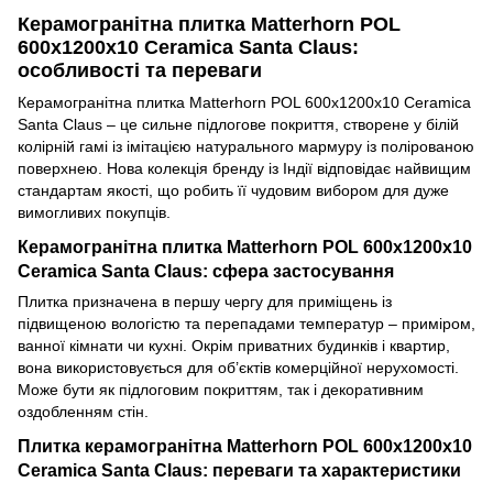
Керамогранітна плитка Matterhorn POL
600x1200x10 Ceramiса Santa Claus:
особливості та переваги
Керамогранітна плитка Matterhorn POL 600x1200x10 Ceramiса
Santa Claus – це сильне підлогове покриття, створене у білій
колірній гамі із імітацією натурального мармуру із полірованою
поверхнею. Нова колекція бренду із Індії відповідає найвищим
стандартам якості, що робить її чудовим вибором для дуже
вимогливих покупців.
Керамогранітна плитка Matterhorn POL 600x1200x10
Ceramiса Santa Claus: сфера застосування
Плитка призначена в першу чергу для приміщень із
підвищеною вологістю та перепадами температур – приміром,
ванної кімнати чи кухні. Окрім приватних будинків і квартир,
вона використовується для об’єктів комерційної нерухомості.
Може бути як підлоговим покриттям, так і декоративним
оздобленням стін.
Плитка керамогранітна Matterhorn POL 600x1200x10
Ceramiса Santa Claus: переваги та характеристики