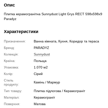
Опис
Плитка керамогранітна Sunnydust Light Grys RECT 598x598x9
Paradyz
Характеристики
Призначення:
Ванна кімната, Кухня, Коридор та тераса
Бренд:
PARADYZ
Колекція:
Sunnydust
Країна:
Польща
Упаковка:
1.070 м2
Колір:
Сірий
Стиль
Камінь / Мармур
продукту:
Тип товару:
Плитка підлогова / Керамограніт
Матеріал:
Керамограніт
Поверхня:
Матова