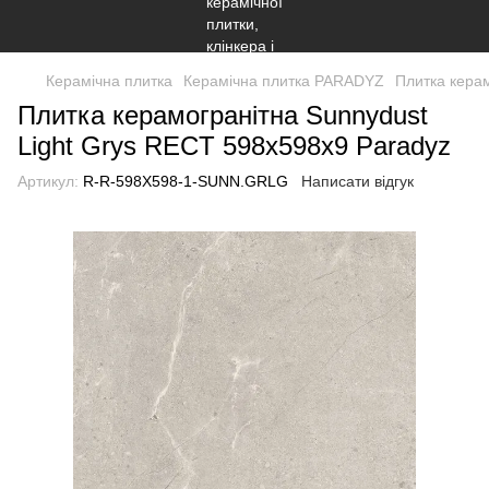
Керамічна плитка
Керамічна плитка PARADYZ
Плитка керам
Плитка керамогранітна Sunnydust
Light Grys RECT 598x598x9 Paradyz
Артикул:
R-R-598X598-1-SUNN.GRLG
Написати відгук