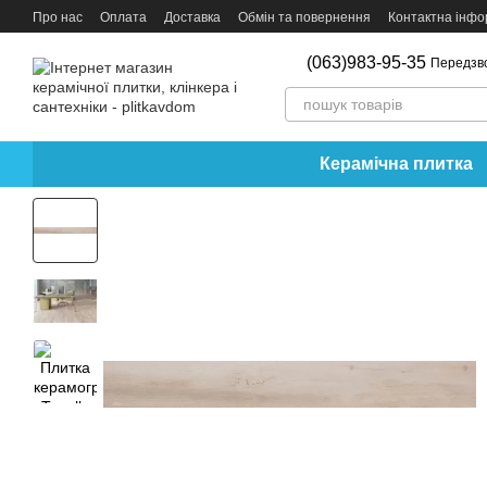
Перейти до основного контенту
Про нас
Оплата
Доставка
Обмін та повернення
Контактна інфо
(063)983-95-35
Передзв
Керамічна плитка