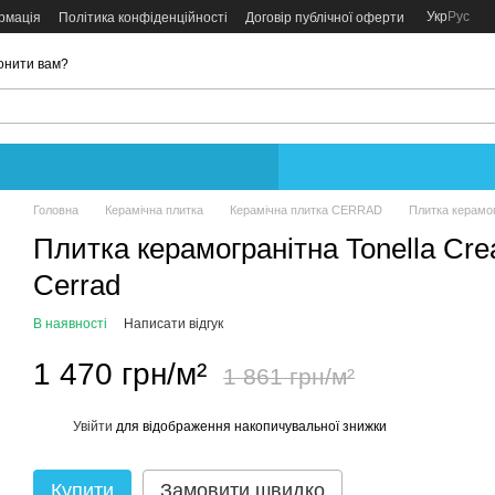
Укр
Рус
рмація
Політика конфіденційності
Договір публічної оферти
онити вам?
Головна
Керамічна плитка
Керамічна плитка CERRAD
Плитка керамог
Плитка керамогранітна Tonella C
Cerrad
В наявності
Написати відгук
1 470 грн/м²
1 861 грн/м²
Увійти
для відображення накопичувальної знижки
%
Купити
Замовити швидко