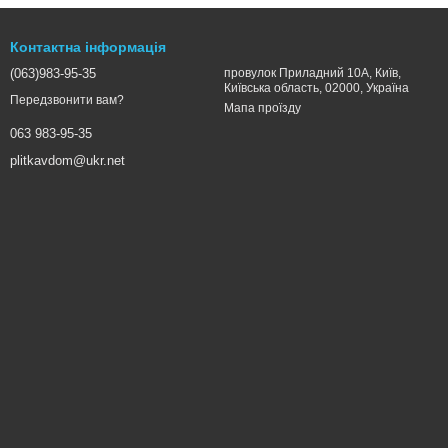
Контактна інформація
(063)983-95-35
провулок Приладний 10А, Київ,
Київська область, 02000, Україна
Передзвонити вам?
Мапа проїзду
063 983-95-35
plitkavdom@ukr.net