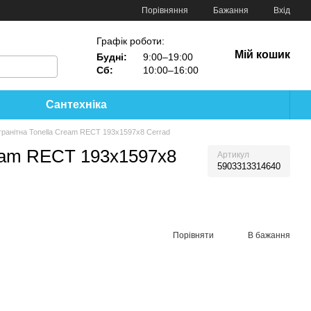
Порівняння
Бажання
Вхід
Графік роботи:
Мій кошик
Будні:
9:00–19:00
Сб:
10:00–16:00
Сантехніка
ранітна Tonella Cream RECT 193x1597x8 Cerrad
ream RECT 193x1597x8
Артикул
5903313314640
Порівняти
В бажання