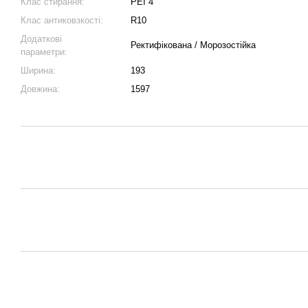
Клас стирання:
PEI 4
Клас антиковзкості:
R10
Додаткові
Ректифікована / Морозостійка
параметри:
Ширина:
193
Довжина:
1597