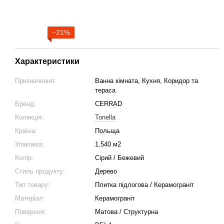
−21%
Характеристики
Призначення:
Ванна кімната, Кухня, Коридор та
тераса
Бренд:
CERRAD
Колекція:
Tonella
Країна:
Польща
Упаковка:
1.540 м2
Колір:
Сірий / Бежевий
Стиль продукту:
Дерево
Тип товару:
Плитка підлогова / Керамограніт
Матеріал:
Керамограніт
Поверхня:
Матова / Структурна