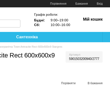
Порівняння
Бажання
Вхід
Графік роботи:
Мій кошик
Будні:
9:00–19:00
Сб:
10:00–16:00
Сантехніка
огранітна Town Antracite Rect 600x600x9 Stargres
ite Rect 600x600x9
Артикул
5901503200940/2777
Порівняти
В бажання