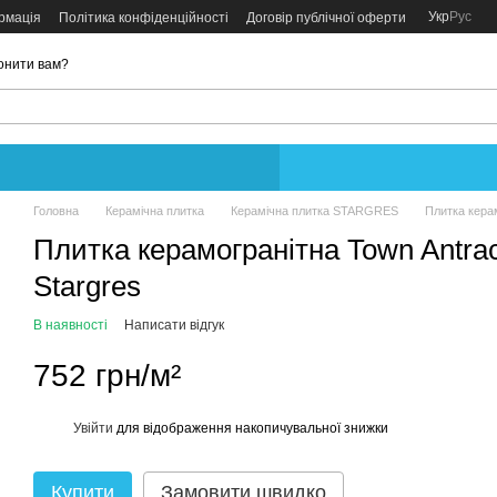
Укр
Рус
рмація
Політика конфіденційності
Договір публічної оферти
онити вам?
Головна
Керамічна плитка
Керамічна плитка STARGRES
Плитка керам
Плитка керамогранітна Town Antrac
Stargres
В наявності
Написати відгук
752 грн/м²
Увійти
для відображення накопичувальної знижки
%
Купити
Замовити швидко