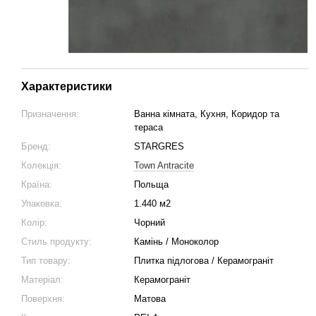
Характеристики
Призначення:
Ванна кімната, Кухня, Коридор та
тераса
Бренд:
STARGRES
Колекція:
Town Antracite
Країна:
Польща
Упаковка:
1.440 м2
Колір:
Чорний
Стиль продукту:
Камінь / Моноколор
Тип товару:
Плитка підлогова / Керамограніт
Матеріал:
Керамограніт
Поверхня:
Матова