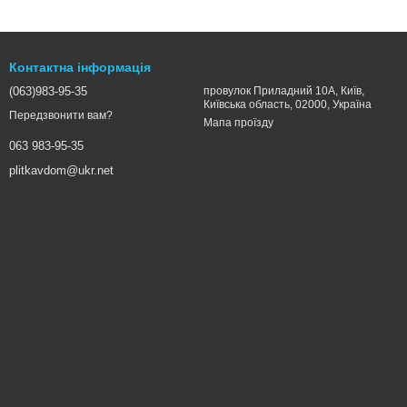
Контактна інформація
(063)983-95-35
провулок Приладний 10А, Київ,
Київська область, 02000, Україна
Передзвонити вам?
Мапа проїзду
063 983-95-35
plitkavdom@ukr.net