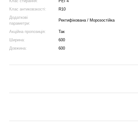
Клас стирання:
PEI 4
Клас антиковзкості:
R10
Додаткові
Ректифікована / Морозостійка
параметри:
Акційна пропозиція:
Так
Ширина:
600
Довжина:
600