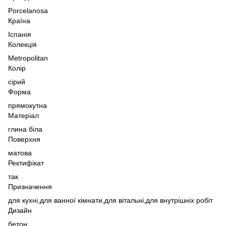
Porcelanosa
Країна
Іспанія
Колекція
Metropolitan
Колір
сірий
Форма
прямокутна
Матеріал
глина біла
Поверхня
матова
Ректифікат
так
Призначення
для кухні,
для ванної кімнати,
для вітальні,
для внутрішніх робіт
Дизайн
бетон