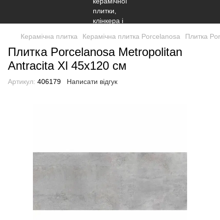
Керамічна плитка
Керамічна плитка Porcelanosa
Плитка Por
Плитка Porcelanosa Metropolitan
Antracita Xl 45x120 см
Артикул:
406179
Написати відгук