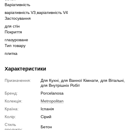
Варіативність
варіативність V3,
варіативність V4
Застосування
для стін
Покриття
глазуроване
Тип товару
плитка
Характеристики
Призначення:
Для Кухні, для Ванної Кімнати, для Вітальні,
для Внутрішніх Робіт
Бренд:
Porcelanosa
Колекція:
Metropolitan
Країна:
Іспанія
Колір:
Сірий
Стиль
Бетон
продукту: