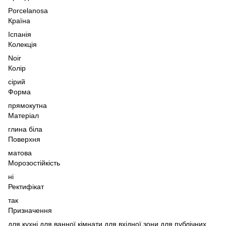
Porcelanosa
Країна
Іспанія
Колекція
Noir
Колір
сірий
Форма
прямокутна
Матеріал
глина біла
Поверхня
матова
Морозостійкість
ні
Ректифікат
так
Призначення
для кухні,
для ванної кімнати,
для вхідної зони,
для публічних