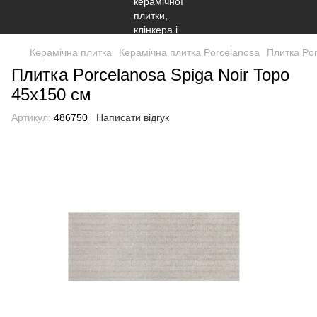
Керамічна плитка
Керамічна плитка Porcelanosa
Плитка Por
Плитка Porcelanosa Spiga Noir Topo
45x150 см
Артикул:
486750
Написати відгук