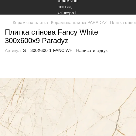
Керамічна плитка
Керамічна плитка PARADYZ
Плитка стіно
Плитка стінова Fancy White
300x600x9 Paradyz
Артикул:
S---300X600-1-FANC.WH
Написати відгук