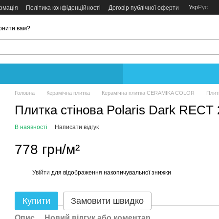
Укр
Рус
рмація
Політика конфіденційності
Договір публічної оферти
онити вам?
Головна
Керамічна плитка
Керамічна плитка CERAMIKA COLOR
Плит
Плитка стінова Polaris Dark RECT
В наявності
Написати відгук
778 грн/м²
Увійти
для відображення накопичувальної знижки
%
Купити
Замовити швидко
Опис
Новий відгук або коментар