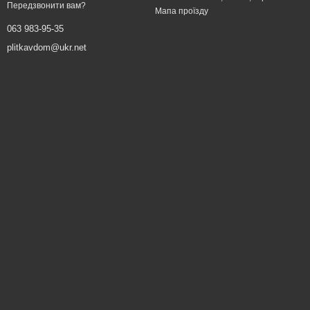
Передзвонити вам?
Мапа проїзду
063 983-95-35
plitkavdom@ukr.net