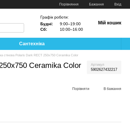
Порівняння
Бажання
Вхід
Графік роботи:
Мій кошик
Будні:
9:00–19:00
Сб:
10:00–16:00
Сантехніка
ка стінова Polaris Dark RECT 250x750 Ceramika Color
 250x750 Ceramika Color
Артикул
5902627432217
Порівняти
В бажання