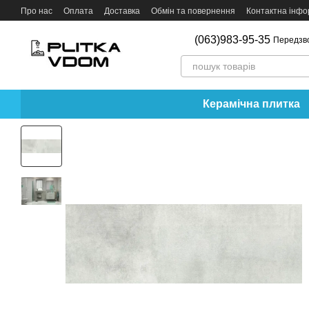
Перейти до основного контенту
Про нас
Оплата
Доставка
Обмін та повернення
Контактна інфо
(063)983-95-35
Передзв
Керамічна плитка