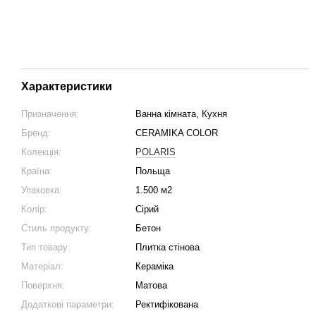
Характеристики
Призначення:
Ванна кімната, Кухня
Бренд:
CERAMIKA COLOR
Колекція:
POLARIS
Країна:
Польща
Упаковка:
1.500 м2
Колір:
Сірий
Стиль продукту:
Бетон
Тип товару:
Плитка стінова
Матеріал:
Кераміка
Поверхня:
Матова
Додаткові параметри:
Ректифікована