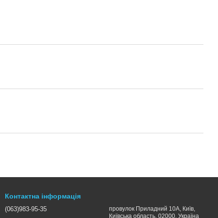
Контактна інформація
(063)983-95-35
провулок Приладний 10А, Київ,
Київська область, 02000, Україна