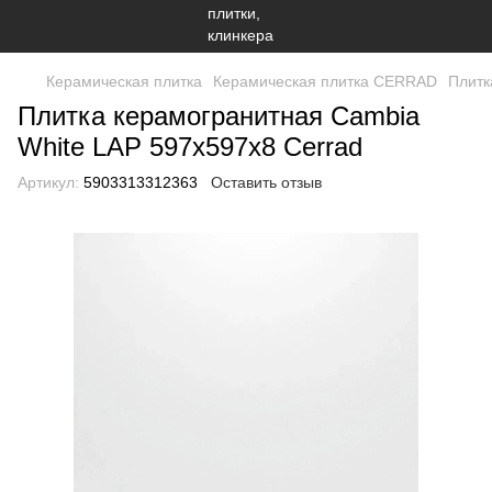
Керамическая плитка
Керамическая плитка CERRAD
Плитк
Плитка керамогранитная Cambia
White LAP 597x597x8 Cerrad
Артикул:
5903313312363
Оставить отзыв