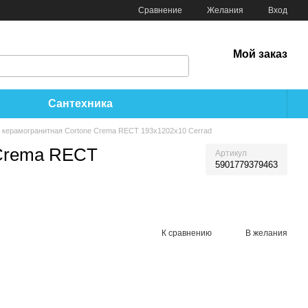
Сравнение
Желания
Вход
Мой заказ
Сантехника
 керамогранитная Cortone Crema RECT 193x1202x10 Cerrad
 Crema RECT
Артикул
5901779379463
К сравнению
В желания