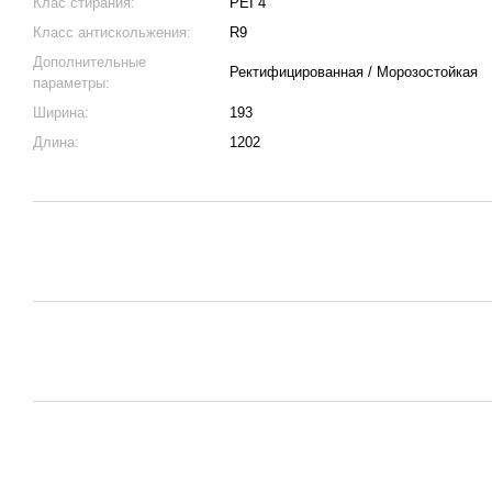
Клас стирания:
PEI 4
Класс антискольжения:
R9
Дополнительные
Ректифицированная / Морозостойкая
параметры:
Ширина:
193
Длина:
1202