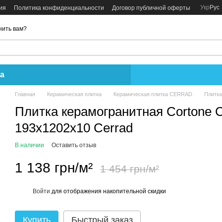
Укр
Рус
ия
Политика конфиденциальности
Договор публичной оферты
нить вам?
а
Главная
Керамическая плитка
Керамическая плитка CERRAD
Плитка
Плитка керамогранитная Cortone
193x1202x10 Cerrad
В наличии
Оставить отзыв
1 138 грн/м²
1 454 грн/м²
Войти
для отображения накопительной скидки
%
Купить
Быстрый заказ