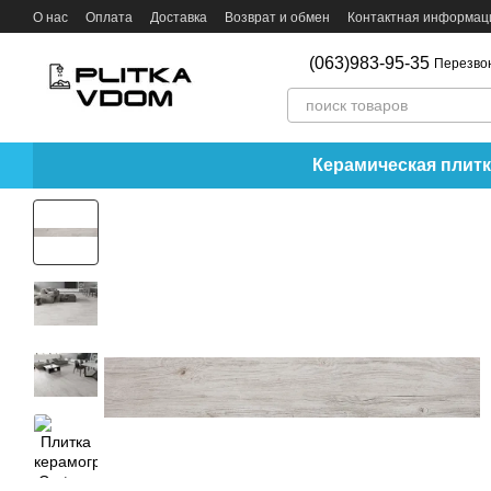
Перейти к основному контенту
О нас
Оплата
Доставка
Возврат и обмен
Контактная информац
(063)983-95-35
Перезво
Керамическая плитк