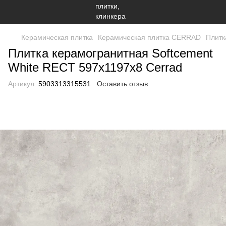
Керамическая плитка
Керамическая плитка CERRAD
Плитк
Плитка керамогранитная Softcement
White RECT 597x1197x8 Cerrad
Артикул:
5903313315531
Оставить отзыв