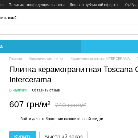
Укр
Рус
ия
Политика конфиденциальности
Договор публичной оферты
нить вам?
а
Главная
Керамическая плитка
Керамическая плитка INTERCERAMA
Плитка керамогранитная Toscana 
Intercerama
В наличии
Оставить отзыв
607 грн/м²
740 грн/м²
Войти
для отображения накопительной скидки
%
Купить
Быстрый заказ