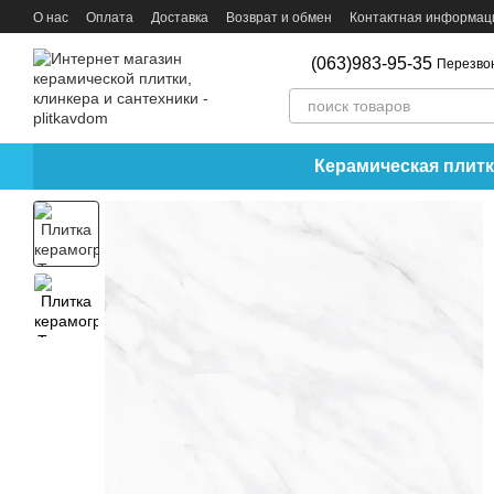
Перейти к основному контенту
О нас
Оплата
Доставка
Возврат и обмен
Контактная информац
(063)983-95-35
Перезво
Керамическая плитк