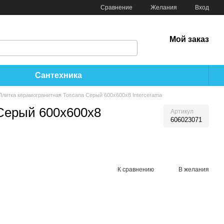
Сравнение
Желания
Вход
Мой заказ
Сантехника
Плитка керамогранитная Toscana Серый 600x600x8 Intercerama
Серый 600x600x8
Артикул
606023071
К сравнению
В желания