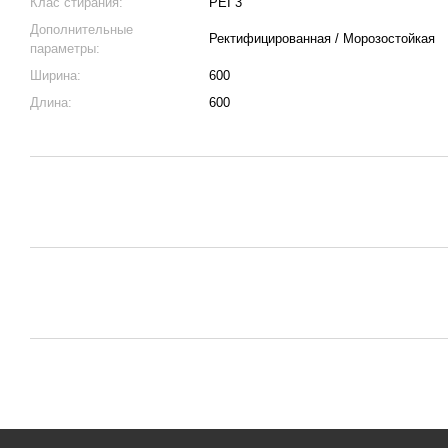
Клас стирания:
PEI 3
Дополнительные
Ректифицированная / Морозостойкая
параметры:
Ширина:
600
Длина:
600