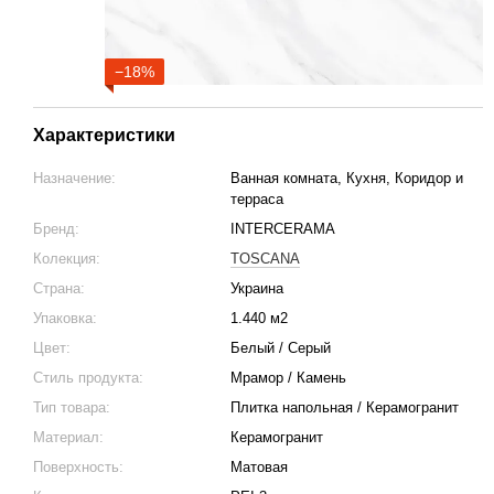
−18%
Характеристики
Назначение:
Ванная комната, Кухня, Коридор и
терраса
Бренд:
INTERCERAMA
Колекция:
TOSCANA
Страна:
Украина
Упаковка:
1.440 м2
Цвет:
Белый / Серый
Стиль продукта:
Мрамор / Камень
Тип товара:
Плитка напольная / Керамогранит
Материал:
Керамогранит
Поверхность:
Матовая