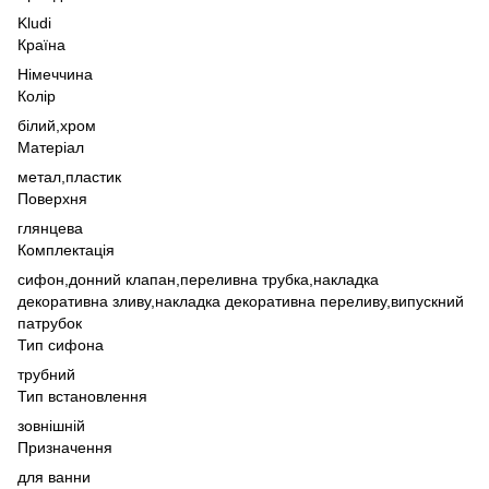
Kludi
Країна
Німеччина
Колір
білий,
хром
Матеріал
метал,
пластик
Поверхня
глянцева
Комплектація
сифон,
донний клапан,
переливна трубка,
накладка
декоративна зливу,
накладка декоративна переливу,
випускний
патрубок
Тип сифона
трубний
Тип встановлення
зовнішній
Призначення
для ванни