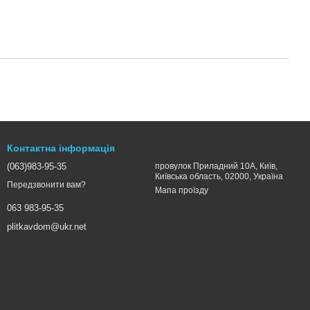
Контактна інформація
(063)983-95-35
провулок Приладний 10А, Київ,
Київська область, 02000, Україна
Передзвонити вам?
Мапа проїзду
063 983-95-35
plitkavdom@ukr.net