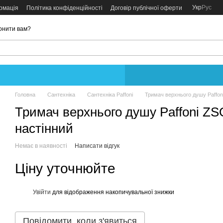
Укр
Рус
рмація
Політика конфіденційності
Договір публічної оферти
онити вам?
Головна
Сантехніка
Сантехніка Paffoni
Тримач верхнього душу Paffon
Тримач верхнього душу Paffoni Z
настінний
Немає в наявності
Написати відгук
Ціну уточнюйте
Увійти
для відображення накопичувальної знижки
%
Повідомити, коли з'явиться