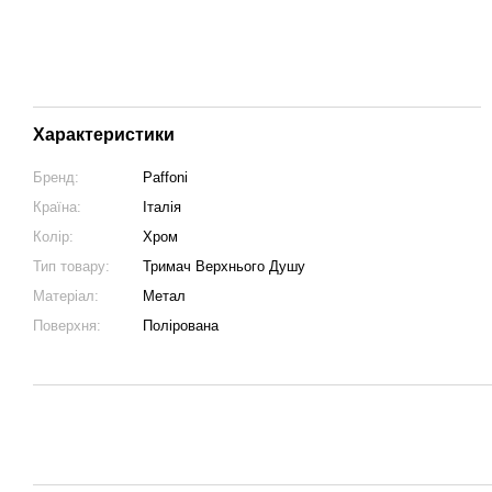
Характеристики
Бренд:
Paffoni
Країна:
Італія
Колір:
Хром
Тип товару:
Тримач Верхнього Душу
Матеріал:
Метал
Поверхня:
Полірована