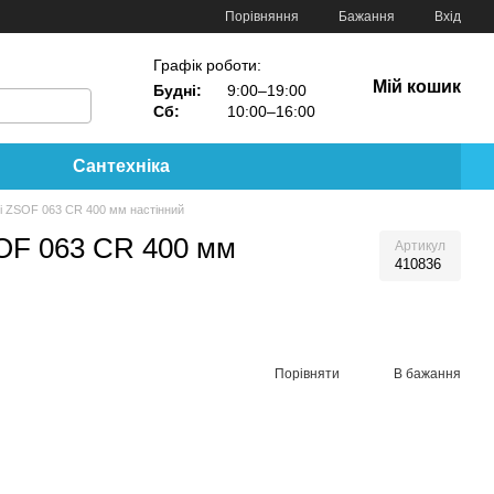
Порівняння
Бажання
Вхід
Графік роботи:
Мій кошик
Будні:
9:00–19:00
Сб:
10:00–16:00
Сантехніка
i ZSOF 063 CR 400 мм настінний
SOF 063 CR 400 мм
Артикул
410836
Порівняти
В бажання