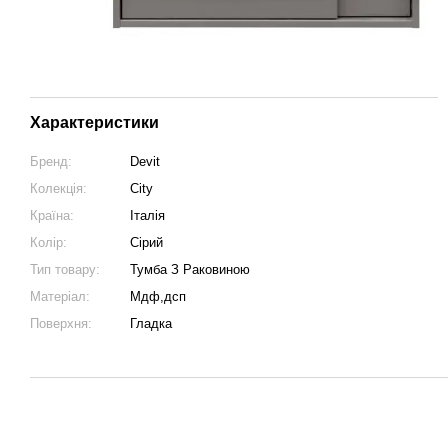
Характеристики
Бренд:
Devit
Колекція:
City
Країна:
Італія
Колір:
Сірий
Тип товару:
Тумба З Раковиною
Матеріал:
Мдф,дсп
Поверхня:
Гладка