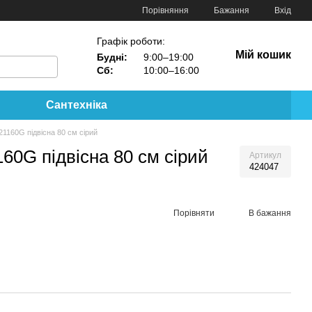
Порівняння
Бажання
Вхід
Графік роботи:
Мій кошик
Будні:
9:00–19:00
Сб:
10:00–16:00
Сантехніка
21160G підвісна 80 см сірий
160G підвісна 80 см сірий
Артикул
424047
Порівняти
В бажання