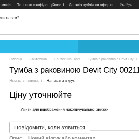
Укр
Рус
рмація
Політика конфіденційності
Договір публічної оферти
онити вам?
Головна
Сантехніка
Сантехніка Devit
Тумба з раковиною Devit City 00
Тумба з раковиною Devit City 0021
Немає в наявності
Написати відгук
Ціну уточнюйте
Увійти
для відображення накопичувальної знижки
%
Повідомити, коли з'явиться
Опис
Новий відгук або коментар