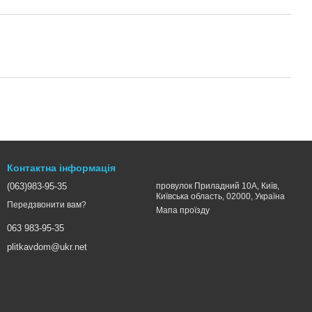
Контактна інформація
(063)983-95-35
провулок Приладний 10А, Київ,
Київська область, 02000, Україна
Передзвонити вам?
Мапа проїзду
063 983-95-35
plitkavdom@ukr.net