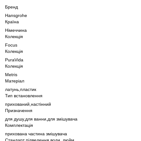
Бренд
Hansgrohe
Країна
Німеччина
Колекція
Focus
Колекція
PuraVida
Колекція
Metris
Матеріал
латунь,
пластик
Тип встановлення
прихований,
настінний
Призначення
для душу,
для ванни,
для змішувача
Комплектація
прихована частина змішувача
Стандарт підведення води, дюйм