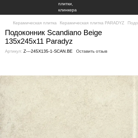
Керамическая плитка
Керамическая плитка PARADYZ
Подо
Подоконник Scandiano Beige
135x245x11 Paradyz
Артикул:
Z---245X135-1-SCAN.BE
Оставить отзыв