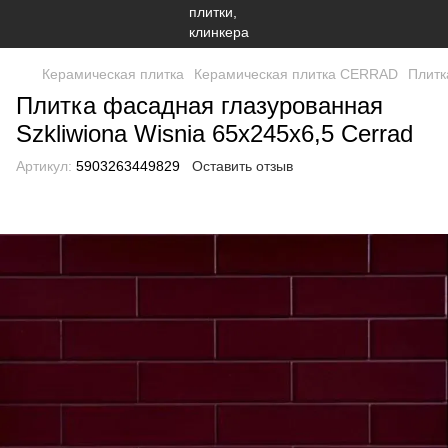
Керамическая плитка
Керамическая плитка CERRAD
Плитк
Плитка фасадная глазурованная
Szkliwiona Wisnia 65x245x6,5 Cerrad
Артикул:
5903263449829
Оставить отзыв