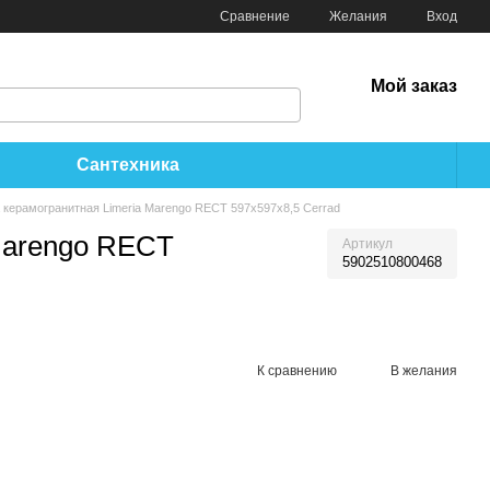
Сравнение
Желания
Вход
Мой заказ
Сантехника
 керамогранитная Limeria Marengo RECT 597x597x8,5 Cerrad
Marengo RECT
Артикул
5902510800468
К сравнению
В желания