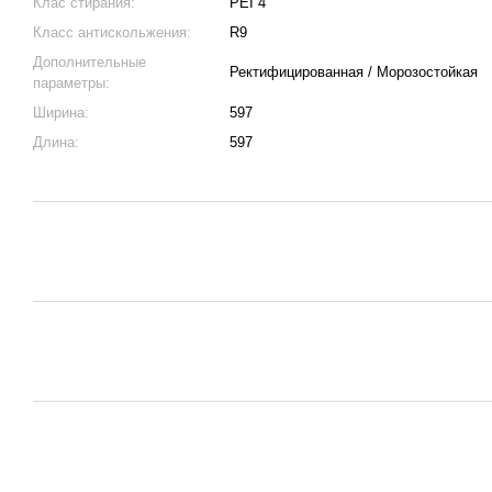
Клас стирания:
PEI 4
Класс антискольжения:
R9
Дополнительные
Ректифицированная / Морозостойкая
параметры:
Ширина:
597
Длина:
597