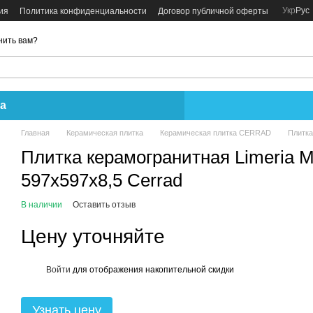
Укр
Рус
ия
Политика конфиденциальности
Договор публичной оферты
нить вам?
а
Главная
Керамическая плитка
Керамическая плитка CERRAD
Плитка
Плитка керамогранитная Limeria 
597x597x8,5 Cerrad
В наличии
Оставить отзыв
Цену уточняйте
Войти
для отображения накопительной скидки
%
Узнать цену