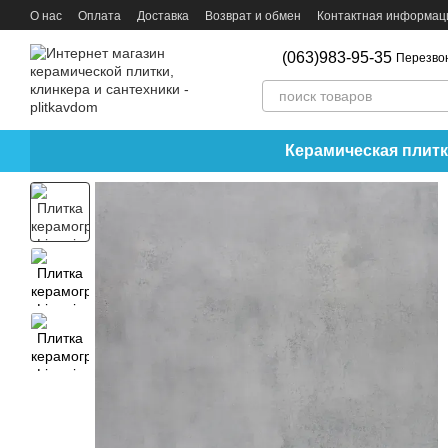
Перейти к основному контенту
О нас
Оплата
Доставка
Возврат и обмен
Контактная информац
(063)983-95-35
Перезво
Керамическая плитк