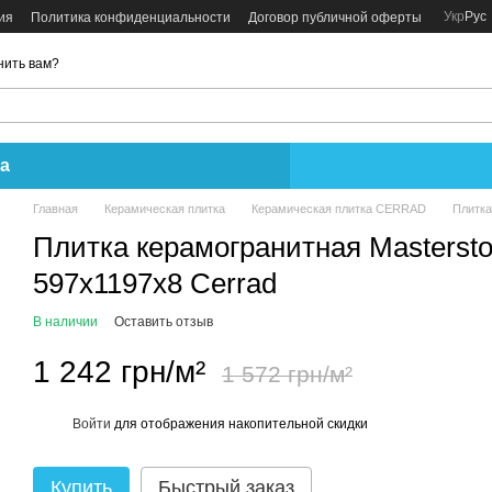
Укр
Рус
ия
Политика конфиденциальности
Договор публичной оферты
нить вам?
а
Главная
Керамическая плитка
Керамическая плитка CERRAD
Плитка
Плитка керамогранитная Masterst
597x1197x8 Cerrad
В наличии
Оставить отзыв
1 242 грн/м²
1 572 грн/м²
Войти
для отображения накопительной скидки
%
Купить
Быстрый заказ