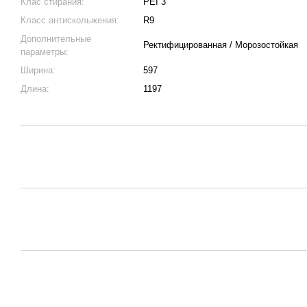
Клас стирания:
PEI 3
Класс антискольжения:
R9
Дополнительные
Ректифицированная / Морозостойкая
параметры:
Ширина:
597
Длина:
1197