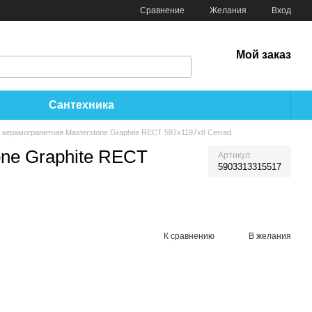
Сравнение
Желания
Вход
Мой заказ
Сантехника
 керамогранитная Masterstone Graphite RECT 597x1197x8 Cerrad
one Graphite RECT
Артикул
5903313315517
К сравнению
В желания