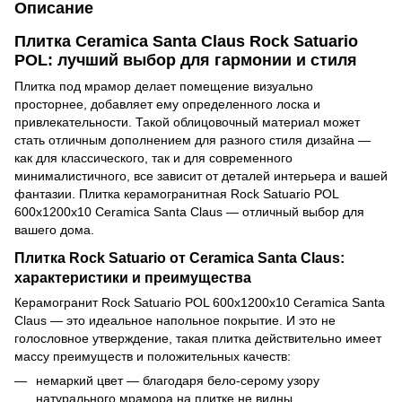
Описание
Плитка Ceramiсa Santa Claus Rock Satuario
POL: лучший выбор для гармонии и стиля
Плитка под мрамор делает помещение визуально
просторнее, добавляет ему определенного лоска и
привлекательности. Такой облицовочный материал может
стать отличным дополнением для разного стиля дизайна —
как для классического, так и для современного
минималистичного, все зависит от деталей интерьера и вашей
фантазии. Плитка керамогранитная Rock Satuario POL
600x1200x10 Ceramiсa Santa Claus — отличный выбор для
вашего дома.
Плитка Rock Satuario от Ceramiсa Santa Claus:
характеристики и преимущества
Керамогранит Rock Satuario POL 600x1200x10 Ceramiсa Santa
Claus — это идеальное напольное покрытие. И это не
голословное утверждение, такая плитка действительно имеет
массу преимуществ и положительных качеств:
немаркий цвет — благодаря бело-серому узору
натурального мрамора на плитке не видны