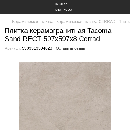
Керамическая плитка
Керамическая плитка CERRAD
Плитк
Плитка керамогранитная Tacoma
Sand RECT 597x597x8 Cerrad
Артикул:
5903313304023
Оставить отзыв