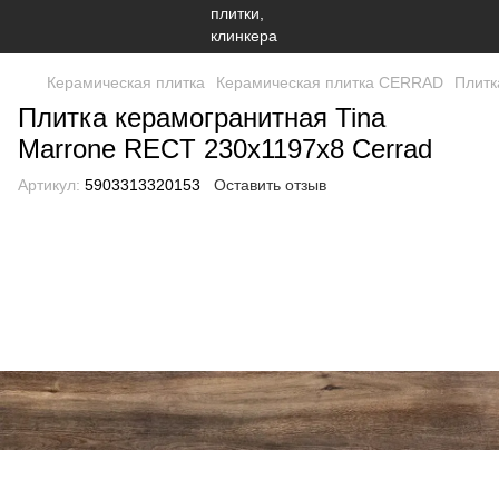
Керамическая плитка
Керамическая плитка CERRAD
Плитк
Плитка керамогранитная Tina
Marrone RECT 230x1197x8 Cerrad
Артикул:
5903313320153
Оставить отзыв