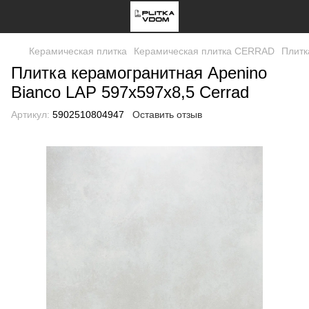
Керамическая плитка
Керамическая плитка CERRAD
Плитк
Плитка керамогранитная Apenino
Bianco LAP 597x597x8,5 Cerrad
Артикул:
5902510804947
Оставить отзыв